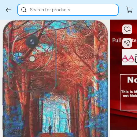
Search for products
Key Highlights
Key Highlights