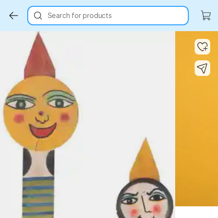
Search for products
Key Highlights
Key Highlights