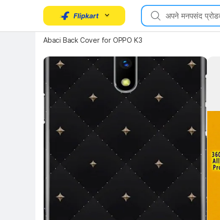
Key Highlights
Abaci Back Cover for OPPO K3
Key 