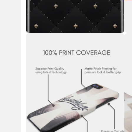
Key 
Key Highlights