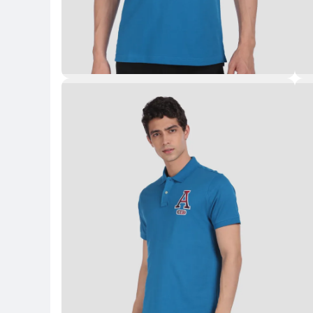
Key Highlights
Key 