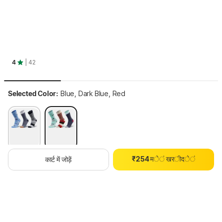
4
| 42
Selected Color:
Blue, Dark Blue, Red
0
1
0
2
1
0
3
2
1
4
3
₹
2
5
4
म
े
ं
ख
र
ी
द
े
ं
कार्ट में जोड़ें
Selected Size:
Free (NA)
Size Chart
3
6
5
4
7
6
Free
5
8
7
6
9
8
7
9
थोड़ा इंतज़ार करें, कॉन्टेंट लोड हो रहा है
8