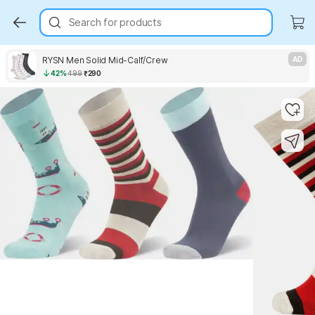
Search for products
RYSN Men Solid Mid-Calf/Crew
AD
42%
499
₹290
Key Highlights
Key Highlights