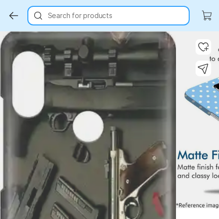
Search for products
Key Highlights
Key Highlights