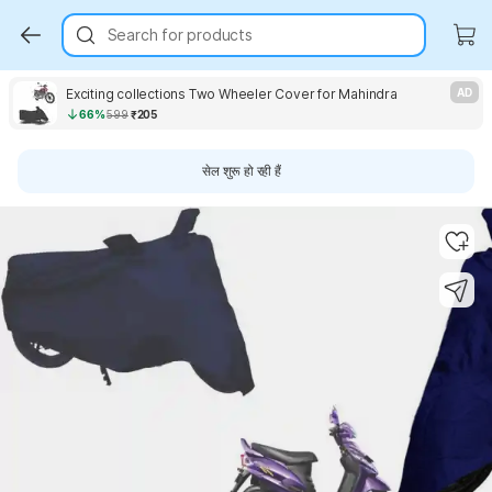
Search for products
Exciting collections Two Wheeler Cover for Mahindra
AD
66%
599
₹205
सेल शुरू हो रही हैं
Key Highlights
Key Highlights