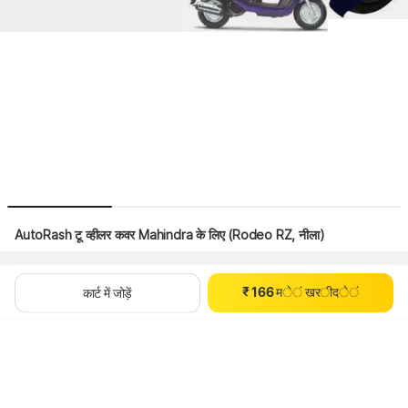
0
0
1
1
2
2
AutoRash टू व्हीलर कवर Mahindra के लिए (Rodeo RZ, नीला)
3
3
4
4
0
5
5
थोड़ा इंतज़ार करें, कॉन्टेंट लोड हो रहा है
₹
1
6
6
म
े
ं
ख
र
ी
द
े
ं
कार्ट में जोड़ें
2
7
7
3
8
8
4
9
9
5
6
7