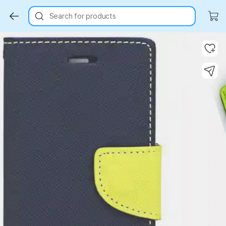
Search for products
Key Highlights
Key Highlights