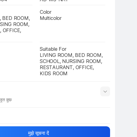
Color
 BED ROOM, 
Multicolor
SING ROOM, 
OFFICE, 
Suitable For
LIVING ROOM, BED ROOM, 
SCHOOL, NURSING ROOM, 
RESTAURANT, OFFICE, 
KIDS ROOM
हुत कुछ
नाम
Show More
मुझे सूचना दें