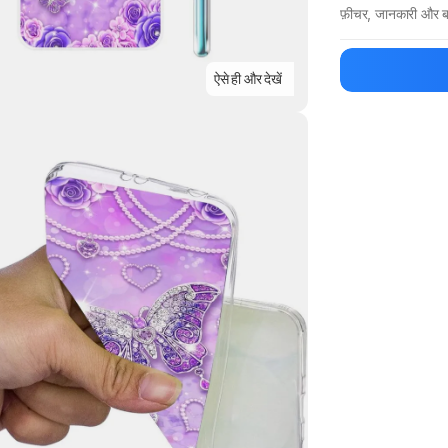
फ़ीचर, जानकारी और ब
मैन्युफ़ैक्चरर का 
ऐसे ही और देखें
Highlights