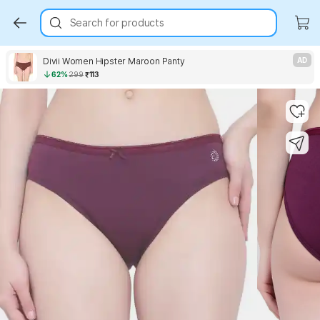
Search for products
Divii Women Hipster Maroon Panty
AD
62%
299
₹113
Key Highlights
Key Highlights