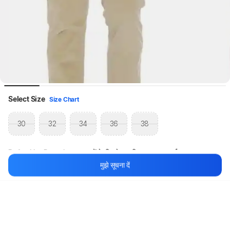
Select Size
Size Chart
30
32
34
36
38
Byford by Pantaloons पुरुषों के लिए रेगुलर फ़िट भूरा ट्राउज़र्स
मुझे सूचना दें
थोड़ा इंतज़ार करें, कॉन्टेंट लोड हो रहा है