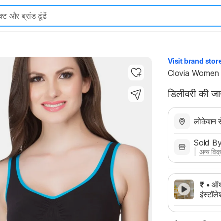
Highlights
Visit brand stor
Clovia Women 
डिलीवरी की ज
लोकेशन से
Sold B
| 
अन्य विक्र
₹
• ऑथर
इंस्टॉ