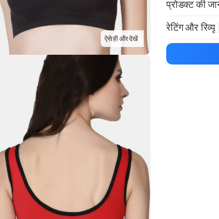
प्रोडक्ट की ज
मैन्युफ़ैक्चरर का 
रेटिंग और रिव्यू
Highlights
ऐसे ही और देखें
प्रोडक्ट को सबसे पह