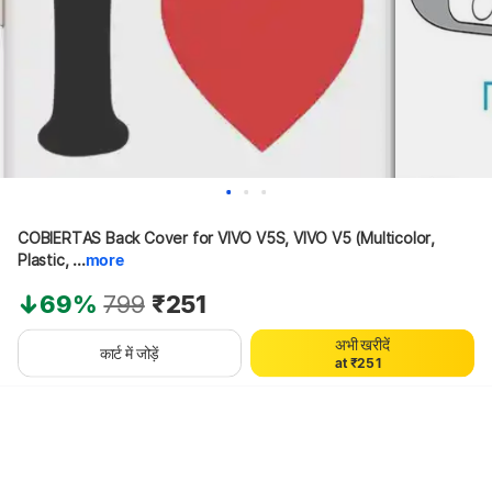
COBIERTAS Back Cover for VIVO V5S, VIVO V5 (Multicolor, 
Plastic, ...
more
0
1
69%
799
₹251
2
0
3
अभी खरीदें
1
4
0
कार्ट में जोड़ें
a
t
₹
2
5
1
थोड़ा इंतज़ार करें, कॉन्टेंट लोड हो रहा है
3
6
2
4
7
3
5
8
4
6
9
5
7
6
8
7
9
8