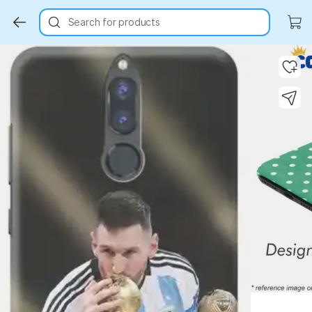
Search for products
Key Highlights
Key Highlights