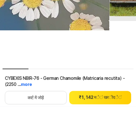
0
CYBEXIS NBIR-76 - German Chamomile (Matricaria recutita) - 
1
(2250 ...
more
2
0
0
0
3
1
₹
1
,
1
4
2
म
े
ं
ख
र
ी
द
े
ं
थोड़ा इंतज़ार करें, कॉन्टेंट लोड हो रहा है
कार्ट में जोड़ें
2
2
5
3
3
3
6
4
4
4
7
5
5
5
8
6
6
6
9
7
7
7
8