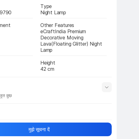
Type
9790
Night Lamp
ement
Other Features
eCraftIndia Premium 
Decorative Moving 
Lava(Floating Glitter) Night 
Lamp
Height
42 cm
हुत कुछ
नाम
Show More
मुझे सूचना दें