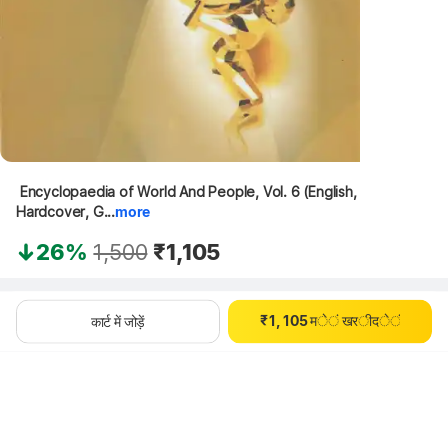
 Encyclopaedia of World And People, Vol. 6 (English, 
Hardcover, G...
more
0
1
26%
1,500
₹1,105
2
3
0
0
4
थोड़ा इंतज़ार करें, कॉन्टेंट लोड हो रहा है
₹
1
,
1
0
5
म
े
ं
ख
र
ी
द
े
ं
कार्ट में जोड़ें
2
2
1
6
3
3
2
7
4
4
3
8
5
5
4
9
6
6
5
7
7
6