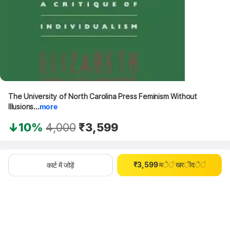
0
0
1
1
2
2
The University of North Carolina Press Feminism Without 
3
3
Illusions...
more
0
4
4
1
5
5
10%
4,000
₹3,599
0
2
6
6
1
3
7
7
थोड़ा इंतज़ार करें, कॉन्टेंट लोड हो रहा है
2
4
8
8
₹
3
,
5
9
9
म
े
ं
ख
र
ी
द
े
ं
कार्ट में जोड़ें
4
6
5
7
6
8
7
9
8
9