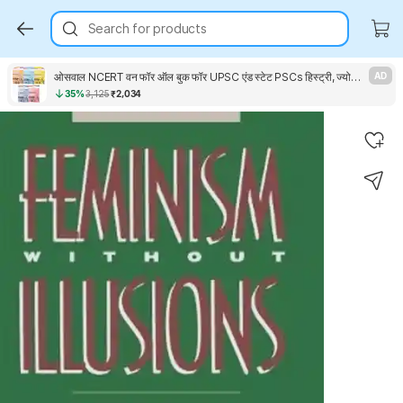
Search for products
ओसवाल NCERT वन फॉर ऑल बुक फॉर UPSC एंड स्टेट PSCs हिस्ट्री, ज्योग्राफी, जनरल साइंस, इंडियन पॉलिटी एंड इंडियन इकॉनमी (सेट ऑफ 5 बुक्स) ओल्ड एंड न्यू NCERT एडिशन, लेटेस्ट एडिशन
AD
35%
3,125
₹2,034
Key Highlights