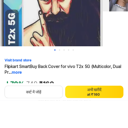
Visit brand store
Flipkart SmartBuy Back Cover for vivo T2x 5G (Multicolor, Dual 
0
1
Pr...
more
2
3
79%
749
₹160
4
अभी खरीदें
0
5
कार्ट में जोड़ें
a
t
₹
1
6
0
2
7
1
थोड़ा इंतज़ार करें, कॉन्टेंट लोड हो रहा है
3
8
2
4
9
3
5
4
6
5
7
6
8
7