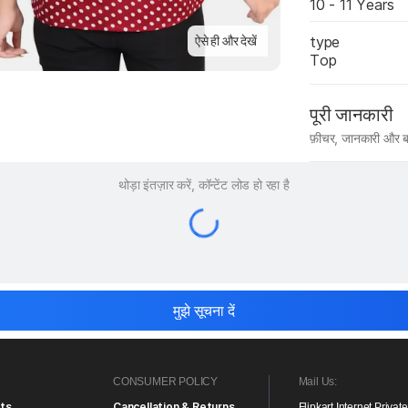
10 - 11 Years
type
ऐसे ही और देखें
Top
पूरी जानकारी
फ़ीचर, जानकारी और ब
मैन्युफ़ैक्चरर का 
थोड़ा इंतज़ार करें, कॉन्टेंट लोड हो रहा है
मुझे सूचना दें
CONSUMER POLICY
Mail Us:
ts
Cancellation & Returns
Flipkart Internet Privat