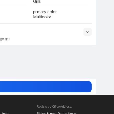
Girls
primary color 
Multicolor
हुत कुछ
नाम
Show More
Registered Office Address:
e Limited,
Flipkart Internet Private Limited,