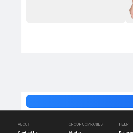
ABOUT
GROUP COMPANIES
HELP
Contact Us
Myntra
Paymen