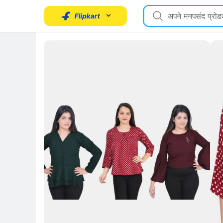
Key 
Key Highlights