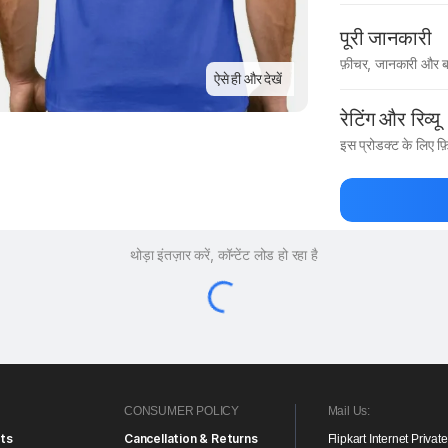
पूरी जानकारी
फ़ीचर, जानकारी और ब
ऐसे ही और देखें
मैन्युफ़ैक्चरर का 
रेटिंग और रिव्यू
इस प्रोडक्ट के लिए फ़ि
प्रोडक्ट को सबसे पह
थोड़ा इंतज़ार करें, कॉन्टेंट लोड हो रहा है
CONSUMER POLICY
Mail Us:
ts
Cancellation & Returns
Flipkart Internet Privat