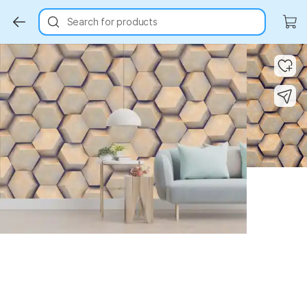
Search for products
Key Highlights
Key Highlights