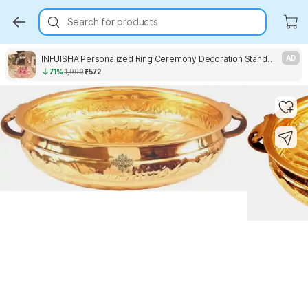
Search for products
INFUISHA Personalized Ring Ceremony Decoration Stand Floral Engagement Ring Wedding Decor Wood Decorative Platter
AD
71%
1,999
₹572
Key Highlights
Key Highlights