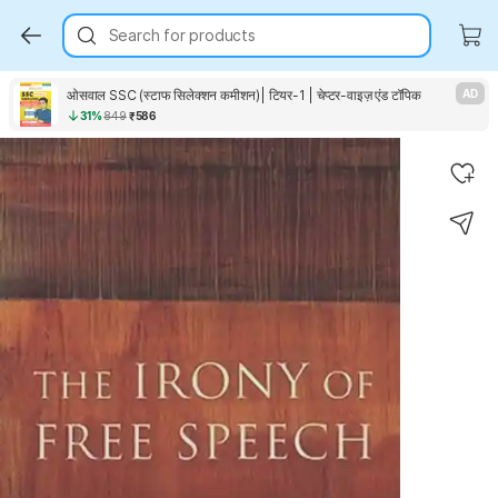
Search for products
ओसवाल SSC (स्टाफ सिलेक्शन कमीशन)| टियर-1 | चेप्टर-वाइज़ एंड टॉपिक
AD
31%
849
₹586
Key Highlights