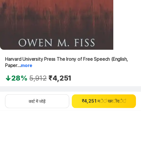
Harvard University Press The Irony of Free Speech (English, 
Paper...
more
0
0
1
28%
5,912
₹4,251
1
2
2
0
3
थोड़ा इंतज़ार करें, कॉन्टेंट लोड हो रहा है
3
1
4
0
₹
4
,
2
5
1
म
े
ं
ख
र
ी
द
े
ं
कार्ट में जोड़ें
5
3
6
2
6
4
7
3
7
5
8
4
8
6
9
5
9
7
6
8
7