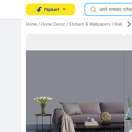
Home
/
Home Decor
/
Stickers & Wallpapers
/
Wallpape
Key Highlights
Key 