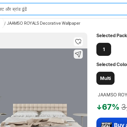
rs
/
JAAMSO ROYALS Decorative Wallpaper
Selected Pack
1
Highlights
Selected Colo
Multi
 JAAMSO ROYA
67%
3
Buy 