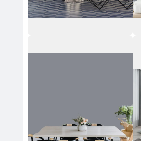
Key Highlights
Key 