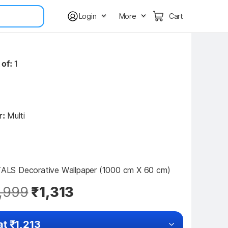
Login
More
Cart
 of:
1
r:
Multi
LS Decorative Wallpaper (1000 cm X 60 cm)
,999
₹1,313
at ₹1,213