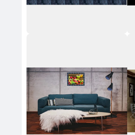
Key H
Key Highlights
Key 