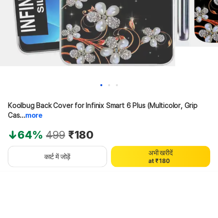
0
Koolbug Back Cover for Infinix Smart 6 Plus (Multicolor, Grip 
1
2
Cas...
more
3
4
64%
499
₹180
5
6
अभी खरीदें
0
7
कार्ट में जोड़ें
a
t
₹
1
8
0
थोड़ा इंतज़ार करें, कॉन्टेंट लोड हो रहा है
2
9
1
3
2
4
3
5
4
6
5
7
6
8
7