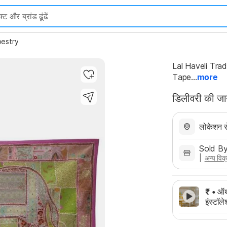
pestry
Lal Haveli Tra
Tape...
more
डिलीवरी की ज
लोकेशन से
Sold B
| 
अन्य विक्र
₹
• ऑथर
इंस्टॉ