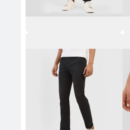
Key Highlights
Key 