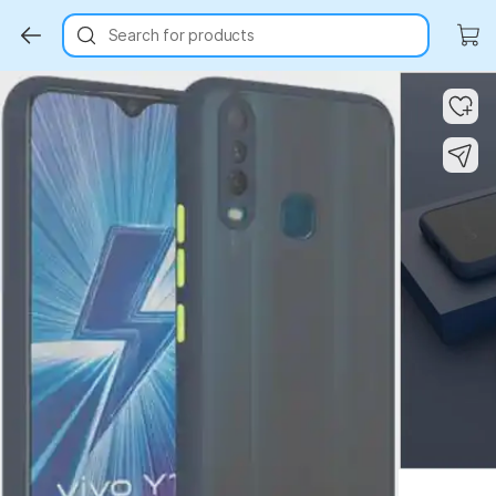
Search for products
Key Highlights
Key Highlights