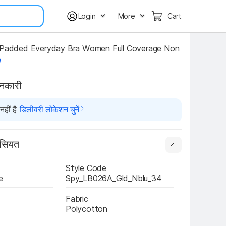
Login
More
Cart
e
ानकारी
हीं है
डिलीवरी लोकेशन चुनें
ासियत
Style Code
e
Spy_LB026A_Gld_Nblu_34
Fabric
Polycotton