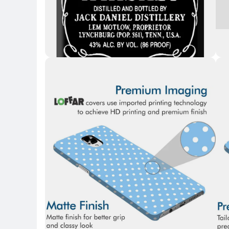
Key 
Key Highlights