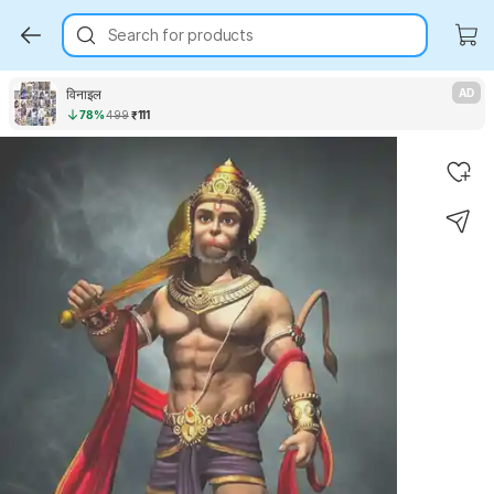
Search for products
विनाइल
AD
78%
499
₹111
Key Highlights