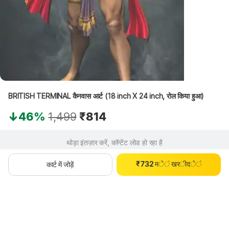
0
BRITISH TERMINAL कैनवास आर्ट (18 inch X 24 inch, रोल किया हुआ)
1
2
46%
1,499
₹814
3
4
0
थोड़ा इंतज़ार करें, कॉन्टेंट लोड हो रहा है
5
1
0
6
2
1
₹
7
3
2
म
े
ं
ख
र
ी
द
े
ं
कार्ट में जोड़ें
8
4
3
9
5
4
6
5
7
6
8
7
9
8