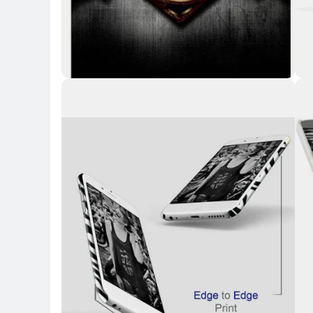
Key Highlights
Key 