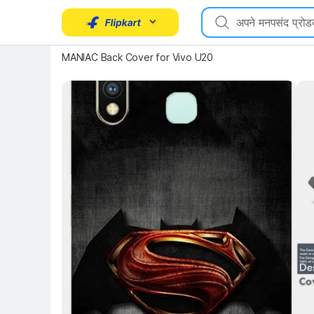
Key Highlights
MANIAC Back Cover for Vivo U20
Key 