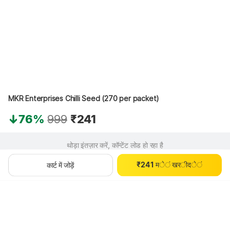
MKR Enterprises Chilli Seed (270 per packet)
76%
999
₹241
0
1
0
2
थोड़ा इंतज़ार करें, कॉन्टेंट लोड हो रहा है
1
3
0
₹
2
4
1
म
े
ं
ख
र
ी
द
े
ं
कार्ट में जोड़ें
3
5
2
4
6
3
5
7
4
6
8
5
7
9
6
8
7