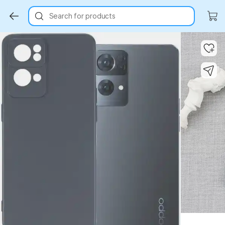
Search for products
Key Highlights
Key Highlights