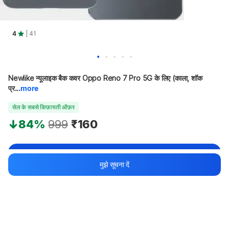
4
| 41
Newlike न्यूलाइक बैक कवर Oppo Reno 7 Pro 5G के लिए (काला, शॉक 
प्र...
more
सेल के सबसे किफ़ायती ऑफ़र
84%
999
₹160
Apply offers for maximum savings
मुझे सूचना दें
Buy at ₹60
₹100 off
Bank offers
Bank offers