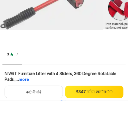
0
3
| 7
1
2
0
3
NIWRT Furniture Lifter with 4 Sliders, 360 Degree Rotatable 
0
1
4
Pads_...
more
1
2
5
2
3
6
₹
3
4
7
म
े
ं
ख
र
ी
द
े
ं
थोड़ा इंतज़ार करें, कॉन्टेंट लोड हो रहा है
कार्ट में जोड़ें
4
5
8
5
6
9
6
7
7
8
8
9
9