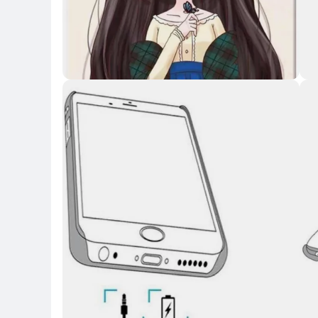
Key Highlights
Key 