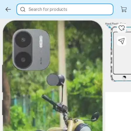
Search for products
Key Highlights
Key Highlights