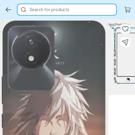
Search for products
Key Highlights
Key Highlights