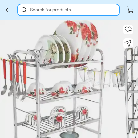
Search for products
Key Highlights
Key Highlights