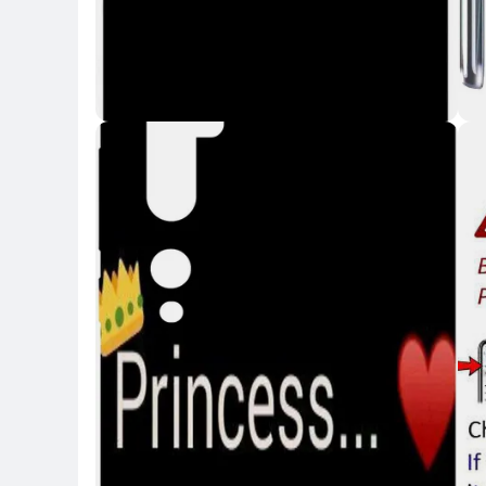
Key Highlights
Key 