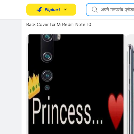
Key Highlights
Back Cover for Mi Redmi Note 10
Key 