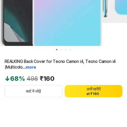
REALKING Back Cover for Tecno Camon i4, Tecno Camon i4 
0
(Multicolo...
more
1
2
68%
498
₹160
3
4
अभी खरीदें
0
5
कार्ट में जोड़ें
a
t
₹
1
6
0
थोड़ा इंतज़ार करें, कॉन्टेंट लोड हो रहा है
2
7
1
3
8
2
4
9
3
5
4
6
5
7
6
8
7