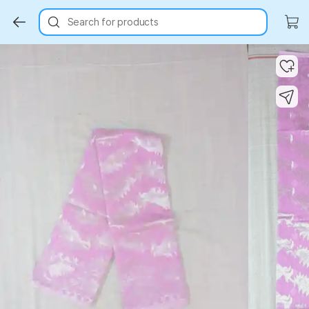
Search for products
Key Highlights
Key Highlights