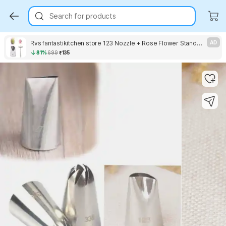
Search for products
Rvs fantastikitchen store 123 Nozzle + Rose Flower Stand (Combo) Stainless Steel Quick Flower Icing Nozzle
AD
81%
699
₹135
Key Highlights
Key Highlights