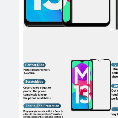
Key 
Key Highlights