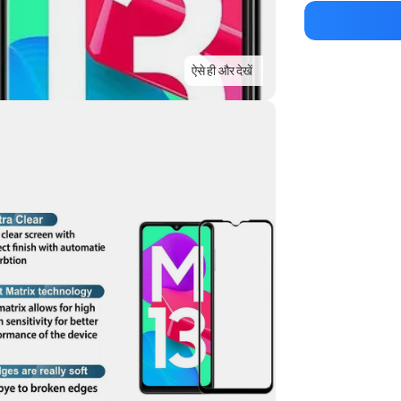
मैन्युफ़ैक्चरर का 
ऐसे ही और देखें
Highlights