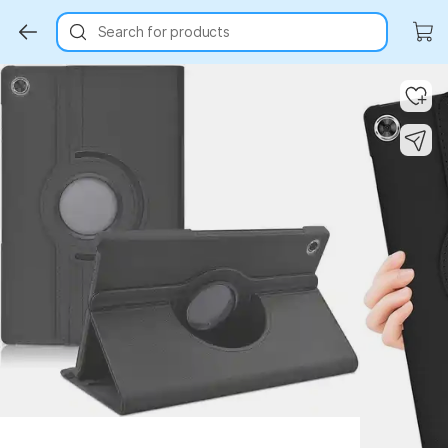
Search for products
Key Highlights
Key Highlights