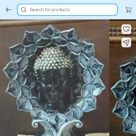
Search for products
Key Highlights
Key Highlights