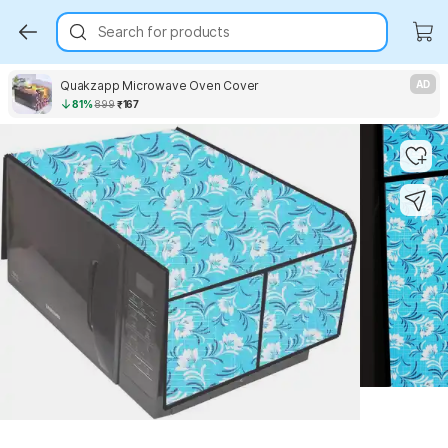
Search for products
Quakzapp Microwave Oven Cover
AD
81%
899
₹167
Key Highlights
Key Highlights